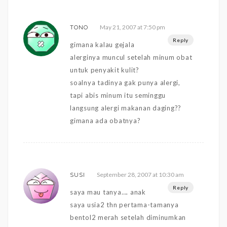
May 21, 2007 at 7:50 pm
TONO
Reply
gimana kalau gejala
alerginya muncul setelah minum obat
untuk penyakit kulit?
soalnya tadinya gak punya alergi,
tapi abis minum itu seminggu
langsung alergi makanan daging??
gimana ada obatnya?
September 28, 2007 at 10:30 am
SUSI
Reply
saya mau tanya…. anak
saya usia2 thn pertama-tamanya
bentol2 merah setelah diminumkan