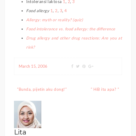
Intoleransi laktosa
1
,
2
,
3
Food allergy
1
,
2
,
3
,
4
Allergy: myth or reality? (quiz)
Food intolerance vs. food allergy: the difference
Drug allergy and other drug reactions: Are you at
risk?
March 15, 2006
Post
“Bunda, pijetin aku dong!”
” HiB itu apa? “
navigation
Lita