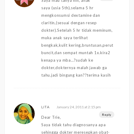
Saya mau tanya nih, anak
saya (usia 5th),selama 5 hr
mengkonsumsi dextamine dan
claritin,(sesuai dengan resep
dokter).Setelah 5 hr tidak meminum,
muka anak saya terlihat
bengkak,kulit kering,bruntusan,perut
buncit,dan sempat muntah 1x.kira2
kenapa ya mba…?sudah ke
dokter,dokternya malah jawab ga
tahu.jadi bingung kan??terima kasih
January 24, 2011 at 2:15 pm
LITA
Reply
Dear Trie,
Saya tidak tahu diagnosanya apa
sehingga dokter meresepkan obat-