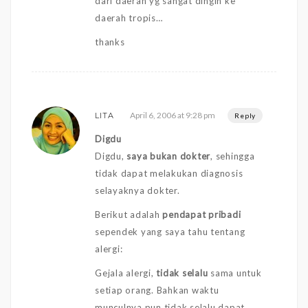
dari daerah yg sangat dingin ke
daerah tropis…
thanks
April 6, 2006 at 9:28 pm
LITA
Reply
Digdu
Digdu,
saya bukan dokter
, sehingga
tidak dapat melakukan diagnosis
selayaknya dokter.
Berikut adalah
pendapat pribadi
sependek yang saya tahu tentang
alergi:
Gejala alergi,
tidak selalu
sama untuk
setiap orang. Bahkan waktu
munculnya pun tidak selalu dapat