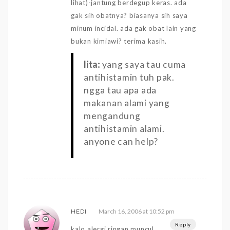
lihat)-jantung berdegup keras. ada
gak sih obatnya? biasanya sih saya
minum incidal. ada gak obat lain yang
bukan kimiawi? terima kasih.
lita:
yang saya tau cuma
antihistamin tuh pak.
ngga tau apa ada
makanan alami yang
mengandung
antihistamin alami.
anyone can help?
March 16, 2006 at 10:52 pm
HEDI
Reply
kalo alergi ringan muncul…