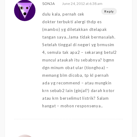
June 24, 2012 at 6:38 am
SONJA
Reply
dulu kala, pernah cek
dokter terbukti alergi thdp es
(mambo) yg diletakkan dtelapak
tangan saya…lama tidak bermasalah.
Setelah tinggal di negeri yg brmusim
4, semula tak apa2 – sekarang betul2
muncul ataukah itu sebabnya? bgmn
dgn minum obat ular (tionghoa) –
memang blm dicoba, tp kl pernah
ada yg recommend – atau mungkin
krn sebab2 lain (ginjal?) darah kotor
atau krn berselimut listrik? Salam
hangat – mohon responsenya..