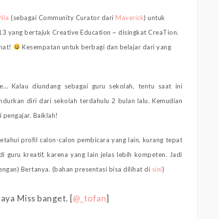
Nia
(sebagai Community Curator dari
Maverick
) untuk
13 yang bertajuk Creative Education ~ disingkat CreaTion.
inat!
Kesempatan untuk berbagi dan belajar dari yang
e… Kalau diundang sebagai guru sekolah, tentu saat ini
durkan diri dari sekolah terdahulu 2 bulan lalu. Kemudian
 pengajar. Baiklah!
hui profil calon-calon pembicara yang lain, kurang tepat
guru kreatif, karena yang lain jelas lebih kompeten. Jadi
engan) Bertanya. (bahan presentasi bisa dilihat di
sini
)
aya Miss banget. [
@_tofan
]