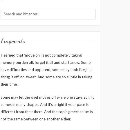
Fragments
I learned that 'move on' is not completely taking
memory burden off, forget it all and start anew. Some
have difficulties and apparent, some may look like just
shrug it off; no sweat. And some are so subtle in taking
their time.
Some may let the grief moves off while one stays still. It
comes in many shapes. And it's alright if your pace is
different from the others. And the coping mechanism is
not the same between one another either.