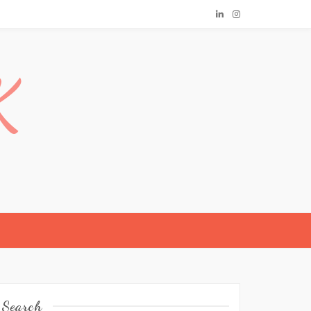
K
Search