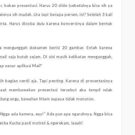
, bukan presentasi. Harus 20 slide (sebetulnya bisa sih ya
ainnya sih mudah. Lha tapi berapa persen, ini? Setelah 3 kali
inta. Harus dicoba dulu karena konversinya dalam bentuk
a mengunggah dokumen berisi 20 gambar. Entah karena
mail saja butuh sejam. Di sini masih kelihatan mengunggah,
p nanar aplikasi Mail*
ih bagian centil aja. Tapi penting. Karena di presentasinya
saat membawakan presentasi tersebut aku tampil ndak
udung ungu, bawahan hitam supaya tidak monoton.
? Ngga ada kamera, euy!” Ada pun apa ngaruhnya. Ngga bisa
 Pecha Kucha pasti motret & ngerekam, laaah!