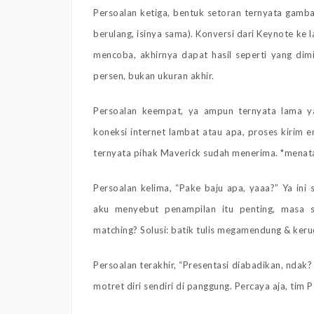
Persoalan ketiga, bentuk setoran ternyata gambar
berulang, isinya sama). Konversi dari Keynote ke l
mencoba, akhirnya dapat hasil seperti yang dim
persen, bukan ukuran akhir.
Persoalan keempat, ya ampun ternyata lama y
koneksi internet lambat atau apa, proses kirim e
ternyata pihak Maverick sudah menerima. *menata
Persoalan kelima, “Pake baju apa, yaaa?” Ya ini s
aku menyebut penampilan itu penting, masa 
matching? Solusi: batik tulis megamendung & ker
Persoalan terakhir, “Presentasi diabadikan, ndak
motret diri sendiri di panggung. Percaya aja, tim