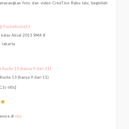
nayangkan foto dan video CreaTion Rabu lalu, beginilah
to kelas Aksel 2013 SMA 8
Jakarta
Kucha 13 (hanya 9 dari 11)
C1c-tl0c]
!
kannya di
sini
.