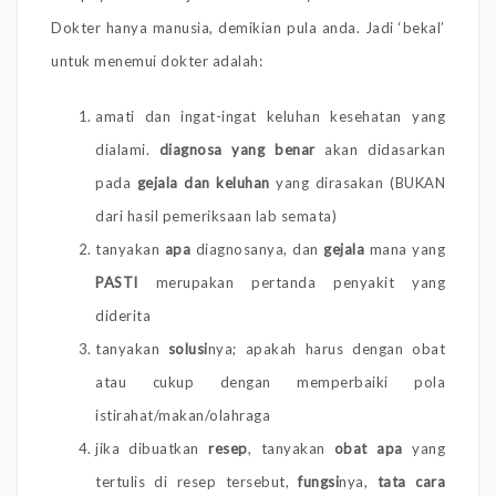
Dokter hanya manusia, demikian pula anda. Jadi ‘bekal’
untuk menemui dokter adalah:
amati dan ingat-ingat keluhan kesehatan yang
dialami.
diagnosa yang benar
akan didasarkan
pada
gejala dan keluhan
yang dirasakan (BUKAN
dari hasil pemeriksaan lab semata)
tanyakan
apa
diagnosanya, dan
gejala
mana yang
PASTI
merupakan pertanda penyakit yang
diderita
tanyakan
solusi
nya; apakah harus dengan obat
atau cukup dengan memperbaiki pola
istirahat/makan/olahraga
jika dibuatkan
resep
, tanyakan
obat apa
yang
tertulis di resep tersebut,
fungsi
nya,
tata cara