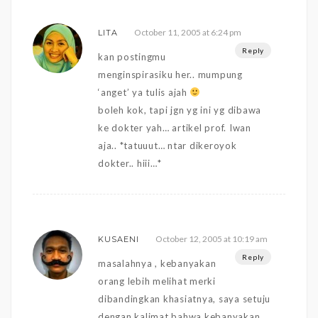
October 11, 2005 at 6:24 pm
LITA
Reply
kan postingmu
menginspirasiku her.. mumpung
‘anget’ ya tulis ajah
boleh kok, tapi jgn yg ini yg dibawa
ke dokter yah… artikel prof. Iwan
aja.. *tatuuut… ntar dikeroyok
dokter.. hiii…*
October 12, 2005 at 10:19 am
KUSAENI
Reply
masalahnya , kebanyakan
orang lebih melihat merki
dibandingkan khasiatnya, saya setuju
dengan kalimat bahwa kebanyakan