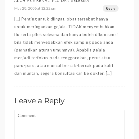
ARCHIVE » KENALI FLU DAN SELESMA
May 28, 2006 at 12:22 pm
Reply
[…] Penting untuk diingat, obat tersebut hanya
untuk meringankan gejala. TIDAK menyembuhkan
flu serta pilek selesma dan hanya boleh dikonsumsi
bila tidak menyebabkan efek samping pada anda
(perhatikan aturan umumnya). Apabila gejala
menjadi terfokus pada tenggorokan, perut atau
paru-paru, atau muncul bercak-bercak pada kulit
dan muntah, segera konsultasikan ke dokter. […]
Leave a Reply