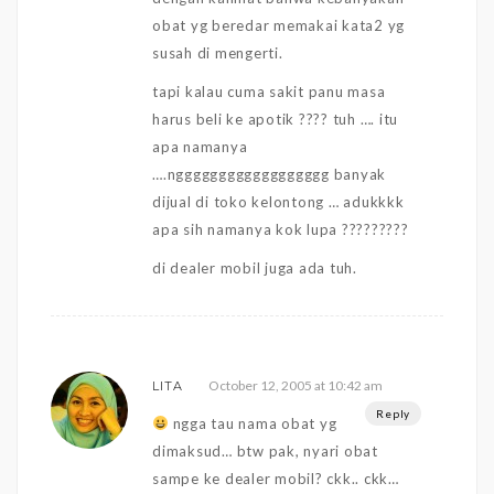
obat yg beredar memakai kata2 yg
susah di mengerti.
tapi kalau cuma sakit panu masa
harus beli ke apotik ???? tuh …. itu
apa namanya
….ngggggggggggggggggg banyak
dijual di toko kelontong … adukkkk
apa sih namanya kok lupa ?????????
di dealer mobil juga ada tuh.
October 12, 2005 at 10:42 am
LITA
Reply
ngga tau nama obat yg
dimaksud… btw pak, nyari obat
sampe ke dealer mobil? ckk.. ckk…