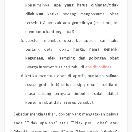
konsumsinya,
apa yang harus dihindari/tidak
dilakukan
ketika sedang mengonsumsi obat
tersebut & apakah ada
generiknya
(trust me, ini
membantu kantong anda!)
sebelum menebus obat ke apotik, cari tahu
tentang detail obat;
harga, nama generik,
kegunaan, efek samping dan golongan obat
(warga internet bisa cari tahu di
apotik online
)
ketika menebus obat di apotik, mintalah
salinan
resep
(gratis kok) untuk arsip pribadi apabila di
masa datang ternyata timbul masalah akibat
konsumsi obat dalam resep tersebut.
Sekedar mengingatkan, dokter yang mengatakan bahwa
anda "Tidak apa-apa" atau "Tidak perlu obat" atau
"Nanti juga sembuh sendiri" atau "Hanya perlu istirahat",