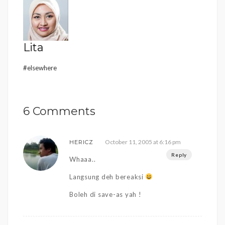
Lita
#elsewhere
6 Comments
October 11, 2005 at 6:16 pm
HERICZ
Reply
Whaaa..
Langsung deh bereaksi
Boleh di save-as yah !