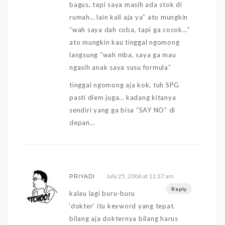
bagus, tapi saya masih ada stok di
rumah… lain kali aja ya” ato mungkin
“wah saya dah coba, tapi ga cocok…”
ato mungkin kau tinggal ngomong
langsung “wah mba, saya ga mau
ngasih anak saya susu formula”
tinggal ngomong aja kok, tuh SPG
pasti diem juga… kadang kitanya
sendiri yang ga bisa “SAY NO” di
depan…
July 25, 2006 at 11:37 am
PRIYADI
Reply
kalau lagi buru-buru
‘dokter’ itu keyword yang tepat.
bilang aja dokternya bilang harus