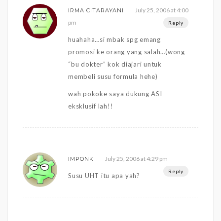
July 25, 2006 at 4:00
IRMA CITARAYANI
pm
Reply
huahaha…si mbak spg emang
promosi ke orang yang salah…(wong
“bu dokter” kok diajari untuk
membeli susu formula hehe)
wah pokoke saya dukung ASI
eksklusif lah!!
July 25, 2006 at 4:29 pm
IMPONK
Reply
Susu UHT itu apa yah?