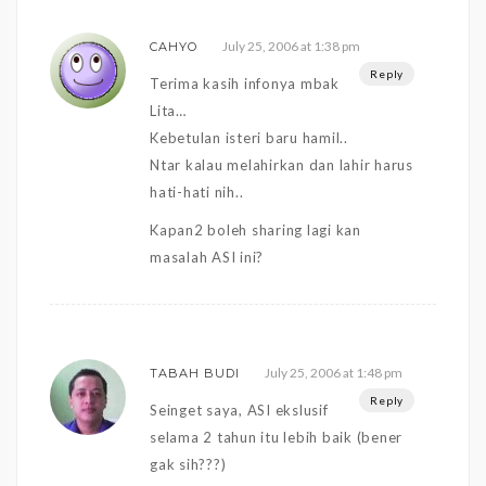
July 25, 2006 at 1:38 pm
CAHYO
Reply
Terima kasih infonya mbak
Lita…
Kebetulan isteri baru hamil..
Ntar kalau melahirkan dan lahir harus
hati-hati nih..
Kapan2 boleh sharing lagi kan
masalah ASI ini?
July 25, 2006 at 1:48 pm
TABAH BUDI
Reply
Seinget saya, ASI ekslusif
selama 2 tahun itu lebih baik (bener
gak sih???)