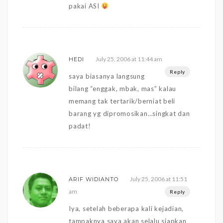
pakai ASI
July 25, 2006 at 11:44 am
HEDI
Reply
saya biasanya langsung
bilang “enggak, mbak, mas” kalau
memang tak tertarik/berniat beli
barang yg dipromosikan…singkat dan
padat!
July 25, 2006 at 11:51
ARIF WIDIANTO
am
Reply
Iya, setelah beberapa kali kejadian,
tampaknya saya akan selalu siapkan