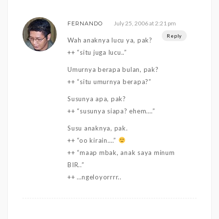
July 25, 2006 at 2:21 pm
FERNANDO
Reply
Wah anaknya lucu ya, pak?
++ “situ juga lucu..”
Umurnya berapa bulan, pak?
++ “situ umurnya berapa?”
Susunya apa, pak?
++ “susunya siapa? ehem….”
Susu anaknya, pak.
++ “oo kirain….”
++ “maap mbak, anak saya minum
BIR..”
++ …ngeloyorrrr..