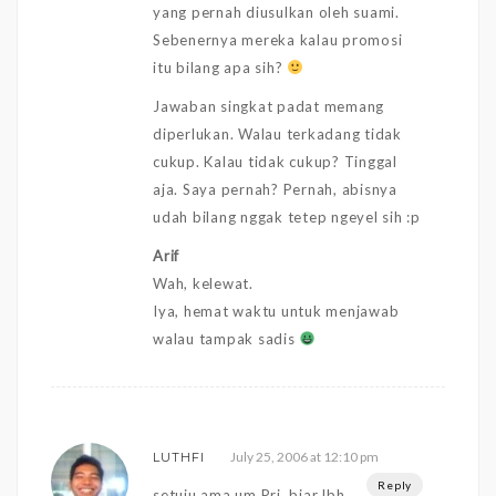
yang pernah diusulkan oleh suami.
Sebenernya mereka kalau promosi
itu bilang apa sih?
Jawaban singkat padat memang
diperlukan. Walau terkadang tidak
cukup. Kalau tidak cukup? Tinggal
aja. Saya pernah? Pernah, abisnya
udah bilang nggak tetep ngeyel sih :p
Arif
Wah, kelewat.
Iya, hemat waktu untuk menjawab
walau tampak sadis
July 25, 2006 at 12:10 pm
LUTHFI
Reply
setuju ama um Pri, biar lbh