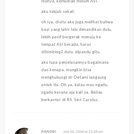
ibunya, kemudian minum ASI.
aku takjub sekali.
oh iya, disitu aku juga melihat bahwa
bayi yang lahir lalu dimandikan dulu,
lebih pasif bergerak menuju ke
tempat ASI berada. harus
dibimbing2 dulu, dipandu gitu.
aku lupa penjelasannya bagaimana
dan kenapa. mungkin bisa
menghubungi dr Oetami langsung
untuk itu. Oh ya, kalau mau ngadu,
ngadu kesana aja kali ya. Beliau
berkantor di RS. Sint Carolus.
July 26, 2006 at 11:28 am
PANDRI