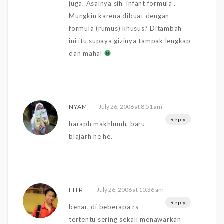
juga. Asalnya sih ‘infant formula’.
Mungkin karena dibuat dengan
formula (rumus) khusus? Ditambah
ini itu supaya gizinya tampak lengkap
dan mahal
July 26, 2006 at 8:51 am
NYAM
Reply
haraph makhlumh, baru
blajarh he he.
July 26, 2006 at 10:36 am
FITRI
Reply
benar. di beberapa rs
tertentu sering sekali menawarkan