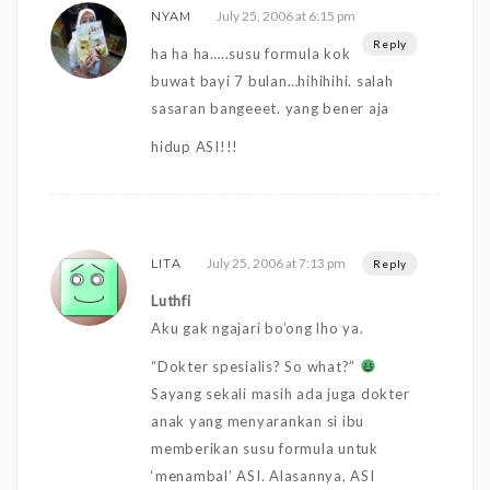
July 25, 2006 at 6:15 pm
NYAM
Reply
ha ha ha…..susu formula kok
buwat bayi 7 bulan…hihihihi. salah
sasaran bangeeet. yang bener aja
hidup ASI!!!
July 25, 2006 at 7:13 pm
LITA
Reply
Luthfi
Aku gak ngajari bo’ong lho ya.
“Dokter spesialis? So what?”
Sayang sekali masih ada juga dokter
anak yang menyarankan si ibu
memberikan susu formula untuk
‘menambal’ ASI. Alasannya, ASI