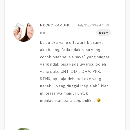
July 25, 2006 at 1:50
NDORO KAKUNG
pm
Reply
kalau aku yang ditawari, biasanya
aku bilang, “ada ndak susu yang
cocok buat seusia saya? yang sueger.
yang ndak bisa kadaluwarsa. boleh
yang pake UHT, DDT, DHA, PKK,
STNK, apa aja deh. pokoke yang
uenak … yang tinggal lhep ajah.” kiat
ini biasanya manjur untuk
menjauhkan para spg, bulik….