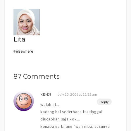
navigation
Lita
#elsewhere
87 Comments
July 25, 2006 at 11:32 am
KENJI
Reply
walah lit…
kadang hal sederhana itu tinggal
diucapkan saja kok…
kenapa ga bilang “wah mba, susunya