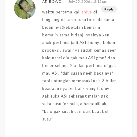
July 25, 2006 at 2:12 pm
ARIBOWO
Reply
waktu pertama kali
shiva
di
langsung di kasih susu formula sama
bidan nya(kebetulan kemarin
bersalin sama bidan), soalnya kan
anak pertama jadi ASI ibu nya belum
produksi. awal nya sudah cemas seeh
kalo nanti dia gak mau ASI gmn? dan
bener selama 2 bulan pertama di gak
mau ASI, *duh susah neeh bakalnya*
tapi untunglah memasuki usia 3 bulan
keadaan nya berbalik yang tadinya
gak suka ASI sekarang malah gak
suka susu formula, alhamdulillah,
*kalo gak susah cari duit buat beli
susu*