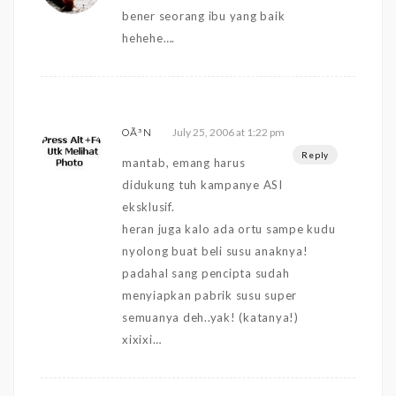
bener seorang ibu yang baik
hehehe….
July 25, 2006 at 1:22 pm
OÃ³N
Reply
mantab, emang harus
didukung tuh kampanye ASI
eksklusif.
heran juga kalo ada ortu sampe kudu
nyolong buat beli susu anaknya!
padahal sang pencipta sudah
menyiapkan pabrik susu super
semuanya deh..yak! (katanya!)
xixixi…