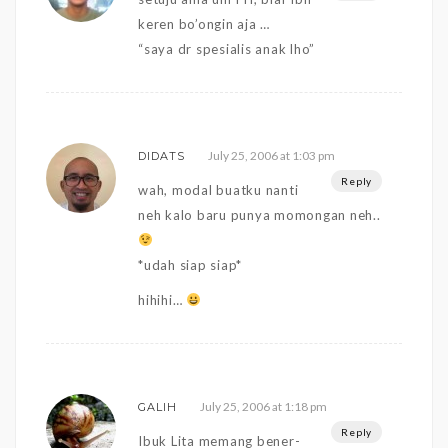
keren bo’ongin aja …
“saya dr spesialis anak lho”
July 25, 2006 at 1:03 pm
DIDATS
Reply
wah, modal buatku nanti
neh kalo baru punya momongan neh..
*udah siap siap*
hihihi…
July 25, 2006 at 1:18 pm
GALIH
Reply
Ibuk Lita memang bener-